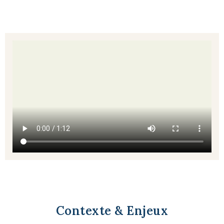
- Stage 4 jours
- Retraites Silencieuses
- Ateliers individuels Gestion du stress
Cercle Anapana
Qui suis-je ?
Contexte & Enjeux