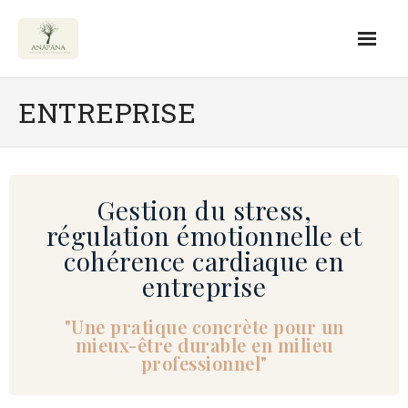
Accueil
ENTREPRISE
Entreprise
- Formations QVCT entreprise
Gestion du stress,
- Ateliers QVCT en entreprise
régulation émotionnelle et
cohérence cardiaque en
- Team building
entreprise
Accompagnements Individuels
"Une pratique concrète pour un
- Programme e-learning
mieux-être durable en milieu
professionnel"
- Formation Cohérence Cardiaque