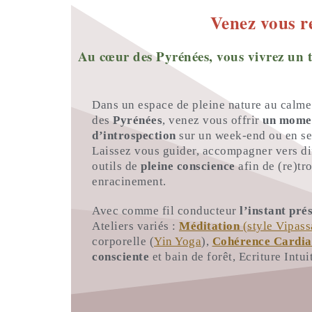
Venez vous re
Au cœur des Pyrénées, vous vivrez un t
Dans un espace de pleine nature au calm
des
Pyrénées
, venez vous offrir
un momen
d’introspection
sur un week-end ou en s
Laissez vous guider, accompagner vers dif
outils de
pleine conscience
afin de (re)tr
enracinement.
Avec comme fil conducteur
l’instant pré
Ateliers variés :
Méditation
(style Vipass
corporelle (
Yin Yoga
),
Cohérence Cardi
consciente
et bain de forêt, Ecriture Intu