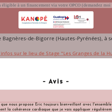
 éligible à un financement via votre OPCO (demandez moi
de Bagnères-de-Bigorre (Hautes-Pyrénées), à 
'infos sur le lieu de Stage "Les Granges de la H
- Avis -
 propose Eric toujours bienveillant avec l'ensemble des parti
hérence cardiaque que je vais appliquer régulièrement. Ce l