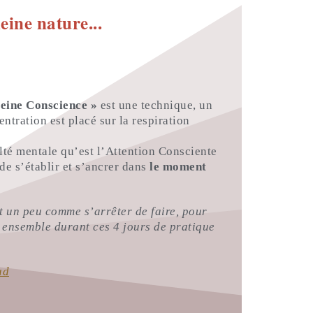
eine nature...
leine Conscience »
est une technique, un
entration est placé sur la respiration
lté mentale qu’est l’Attention Consciente
de s’établir et s’ancrer dans
le moment
t un peu comme s’arrêter de faire, pour
 ensemble durant ces 4 jours de pratique
ud