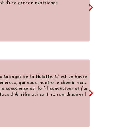
 grande expérience.
part, je suis repartie avec
Merci infiniment
Romain
"Une belle décou
es de la Hulotte. C' est un havre
Une découverte qui a fait
, qui nous montre le chemin vers
s'harmonise parfaitement
nce est le fil conducteur et j'ai
sans hésiter...
mélie qui sont extraordinaires !