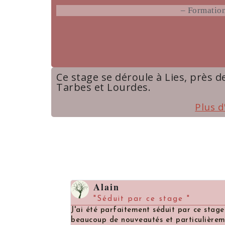
– Formation
Ce stage se déroule à Lies, près 
Tarbes et Lourdes.
Plus d
Alain
"Séduit par ce stage "
J'ai été parfaitement séduit par ce stage que nous
me
beaucoup de nouveautés et particulièrement la co