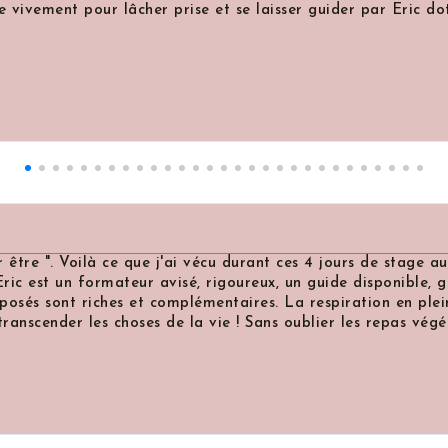
t pour lâcher prise et se laisser guider par Eric doté d'une
 Voilà ce que j'ai vécu durant ces 4 jours de stage aux Grang
 un formateur avisé, rigoureux, un guide disponible, généreux
nt riches et complémentaires. La respiration en pleine conscie
r les choses de la vie ! Sans oublier les repas végétaux d A