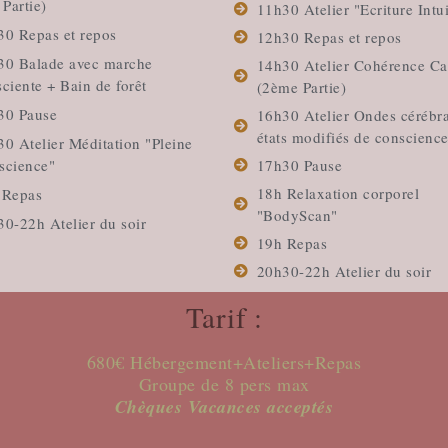
 Partie)
11h30 Atelier "Ecriture Intui
30 Repas et repos
12h30 Repas et repos
30 Balade avec marche
14h30 Atelier Cohérence Ca
ciente + Bain de forêt
(2ème Partie)
30 Pause
16h30 Atelier Ondes cérébra
états modifiés de conscienc
0 Atelier Méditation "Pleine
science"
17h30 Pause
18h Relaxation corporel
 Repas
"BodyScan"
0-22h Atelier du soir
19h Repas
20h30-22h Atelier du soir
Tarif :
680€ Hébergement+Ateliers+Repas
Groupe de 8 pers max
Chèques Vacances acceptés