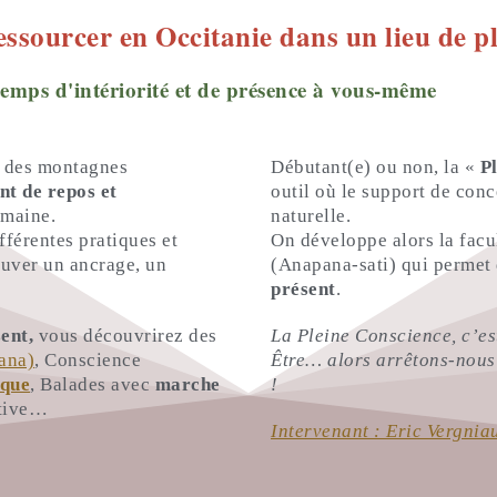
ssourcer en Occitanie dans un lieu de pl
emps d'intériorité et de présence à vous-même
e des montagnes
Débutant(e) ou non, la «
P
t de repos et
outil où le support de conc
emaine.
naturelle.
férentes pratiques et
On développe alors la facu
ouver un ancrage, un
(Anapana-sati) qui permet 
présent
.
sent,
vous découvrirez des
La Pleine Conscience, c’es
ana)
, Conscience
Être… alors arrêtons-nous
aque
, Balades avec
marche
!
itive…
Intervenant : Eric Vergnia