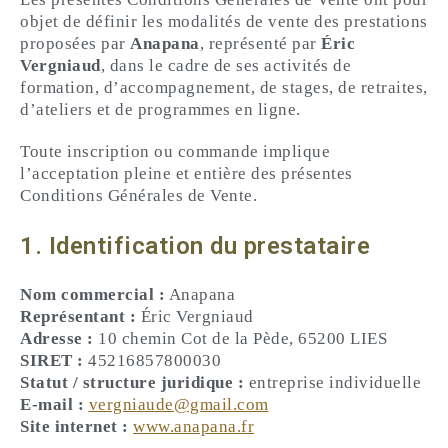
- Stage 4 jours
objet de définir les modalités de vente des prestations
proposées par
Anapana
, représenté par
Éric
- Retraites Silencieuses
Vergniaud
, dans le cadre de ses activités de
formation, d’accompagnement, de stages, de retraites,
- Ateliers individuels Gestion du stress
d’ateliers et de programmes en ligne.
Cercle Anapana
Toute inscription ou commande implique
l’acceptation pleine et entière des présentes
Qui suis-je ?
Conditions Générales de Vente.
1. Identification du prestataire
Nom commercial :
Anapana
Représentant :
Éric Vergniaud
Adresse :
10 chemin Cot de la Pède, 65200 LIES
SIRET :
45216857800030
Statut / structure juridique :
entreprise individuelle
E-mail :
vergniaude@gmail.com
Site internet :
www.anapana.fr