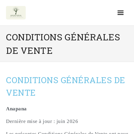
Accueil
CONDITIONS GÉNÉRALES
Entreprise
DE VENTE
- Formations QVCT entreprise
- Ateliers QVCT en entreprise
CONDITIONS GÉNÉRALES DE
- Team building
VENTE
Accompagnements Individuels
Anapana
- Programme e-learning
Dernière mise à jour : juin 2026
- Formation Cohérence Cardiaque
Les présentes Conditions Générales de Vente ont pour